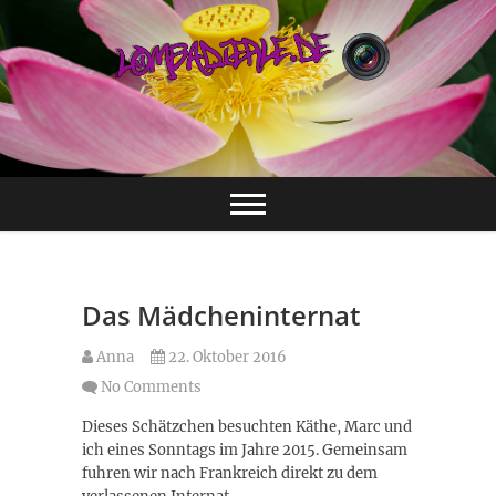
Skip
to
content
First steps in Photography
Lombadierle.de
First steps in
Photography
Das Mädcheninternat
Anna
22. Oktober 2016
No Comments
Dieses Schätzchen besuchten Käthe, Marc und
ich eines Sonntags im Jahre 2015. Gemeinsam
fuhren wir nach Frankreich direkt zu dem