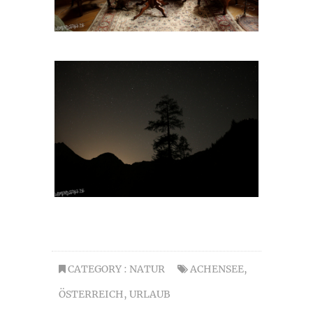
CATEGORY :
NATUR
ACHENSEE
,
ÖSTERREICH
,
URLAUB