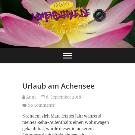
Skip
to
content
First steps in Photography
Lombadierle.de
First steps in
Photography
Urlaub am Achensee
Anna
6. September 2018
No Comments
Nachdem sich Marc letztes Jahr während
meines Reha-Aufenthalts einen Wohnwagen
gekauft hat, wurde dieser in unserem